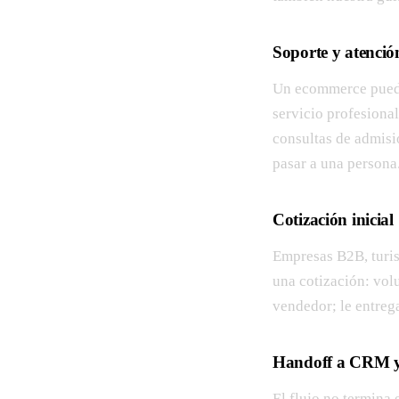
Soporte y atención
Un ecommerce puede 
servicio profesional
consultas de admisi
pasar a una persona
Cotización inicial
Empresas B2B, turis
una cotización: vol
vendedor; le entreg
Handoff a CRM 
El flujo no termina e