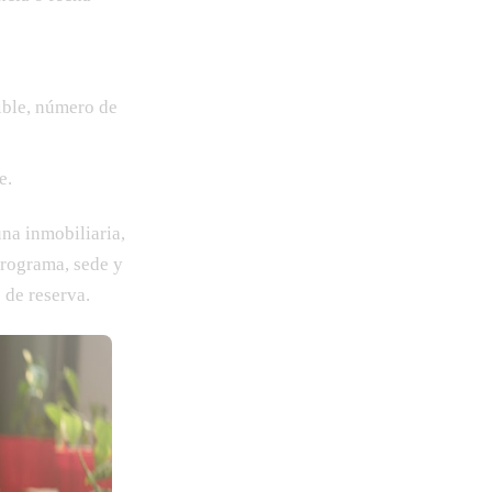
nible, número de
e.
una inmobiliaria,
programa, sede y
 de reserva.