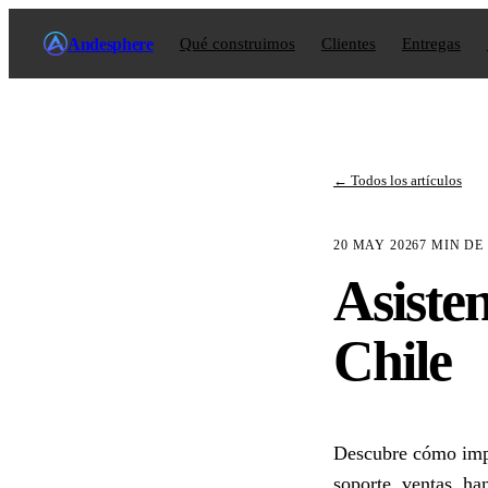
Andesphere
Qué construimos
Clientes
Entregas
←
Todos los artículos
20 MAY 2026
7
MIN DE
Asiste
Chile
Descubre cómo impl
soporte, ventas, h