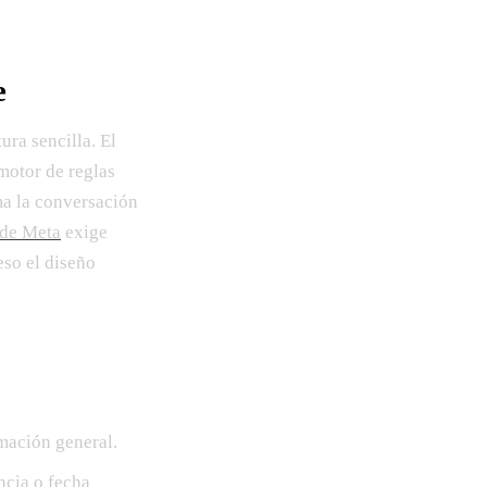
e
ura sencilla. El
 motor de reglas
ma la conversación
de Meta
exige
eso el diseño
rmación general.
ncia o fecha