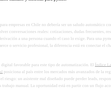
l para empresas en Chile no debería ser un saludo automático co
olver conversaciones reales: cotizaciones, dudas frecuentes, re
derivación a una persona cuando el caso lo exige. Para una pyme
rce o servicio profesional, la diferencia está en conectar el ch
 digital favorable para este tipo de automatización. El
Índice L
al
posiciona al país entre los mercados más avanzados de la reg
el riesgo: un asistente mal diseñado puede perder leads, respon
s trabajo manual. La oportunidad está en partir con un flujo ac