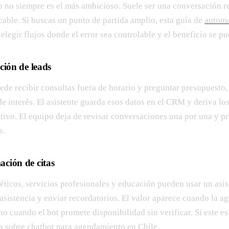
o no siempre es el más ambicioso. Suele ser una conversación re
cable. Si buscas un punto de partida amplio, esta guía de
automa
elegir flujos donde el error sea controlable y el beneficio se p
ción de leads
ede recibir consultas fuera de horario y preguntar presupuesto
e interés. El asistente guarda esos datos en el CRM y deriva lo
tivo. El equipo deja de revisar conversaciones una por una y pr
s.
ción de citas
téticos, servicios profesionales y educación pueden usar un asis
asistencia y enviar recordatorios. El valor aparece cuando la a
 no cuando el bot promete disponibilidad sin verificar. Si este es
ía sobre
chatbot para agendamiento en Chile
.