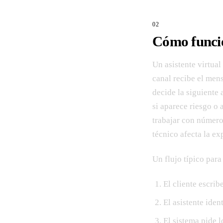
Cómo funcio
Un asistente virtua
canal recibe el mens
decide la siguiente 
si aparece riesgo o
trabajar con números
técnico afecta la ex
Un flujo típico para
El cliente escri
El asistente iden
El sistema pide 