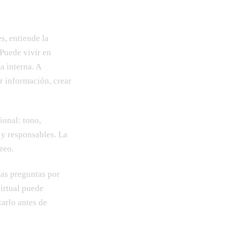
s, entiende la
 Puede vivir en
a interna. A
r información, crear
ional: tono,
 y responsables. La
reo.
mas preguntas por
virtual puede
zarlo antes de