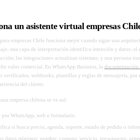
na un asistente virtual empresas Chil
l para empresas Chile funciona mejor cuando sigue una arquitect
aje; una capa de interpretación identifica intención y datos; el
acción; las integraciones actualizan sistemas; y una persona to
 alto valor comercial. En WhatsApp Business, la
documentación 
 verificados, webhooks, plantillas y reglas de mensajería, por 
periencia del cliente.
 una empresa chilena se ve así:
be por WhatsApp, web o formulario.
tifica si busca precio, agenda, soporte, estado de pedido o info
los datos mínimos: nombre, comuna, servicio, presupuesto, urge