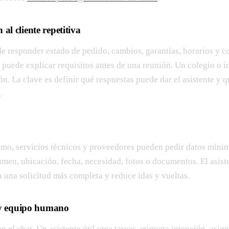
 al cliente repetitiva
responder estado de pedido, cambios, garantías, horarios y c
 puede explicar requisitos antes de una reunión. Un colegio o in
ón. La clave es definir qué respuestas puede dar el asistente y 
.
mo, servicios técnicos y proveedores pueden pedir datos mínim
umen, ubicación, fecha, necesidad, fotos o documentos. El asist
a una solicitud más completa y reduce idas y vueltas.
y equipo humano
n el chat. Un asistente útil crea tareas, etiqueta intención, asig