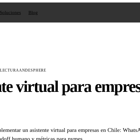
Soluciones
Blog
 LECTURA
ANDESPHERE
nte virtual para empre
ementar un asistente virtual para empresas en Chile: What
andoff humano y métricas para pymes.