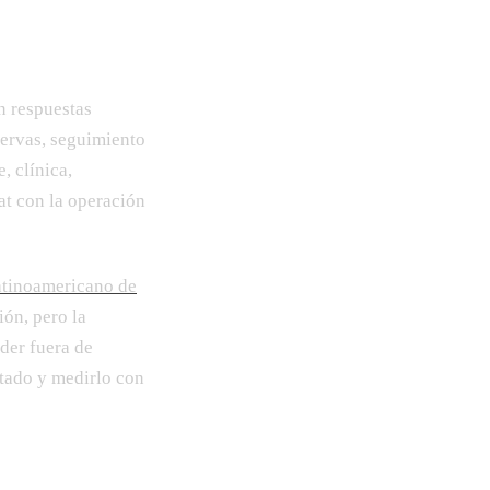
n respuestas
servas, seguimiento
, clínica,
at con la operación
atinoamericano de
ión, pero la
der fuera de
otado y medirlo con