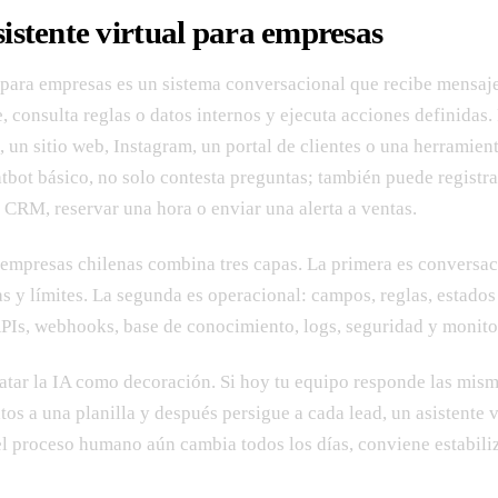
sistente virtual para empresas
l para empresas es un sistema conversacional que recibe mensaje
e, consulta reglas o datos internos y ejecuta acciones definidas.
un sitio web, Instagram, un portal de clientes o una herramient
tbot básico, no solo contesta preguntas; también puede registra
n CRM, reservar una hora o enviar una alerta a ventas.
a empresas chilenas combina tres capas. La primera es conversac
s y límites. La segunda es operacional: campos, reglas, estados
 APIs, webhooks, base de conocimiento, logs, seguridad y monito
ratar la IA como decoración. Si hoy tu equipo responde las mis
os a una planilla y después persigue a cada lead, un asistente 
 el proceso humano aún cambia todos los días, conviene estabili