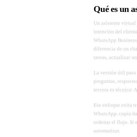
Qué es un a
Un asistente virtua
intención del client
WhatsApp Business, 
diferencia de un cha
tareas, actualizar u
La versión útil par
preguntas, respuesta
tercera es técnica:
Ese enfoque evita t
WhatsApp, copia dat
ordenar el flujo. Si
automatizar.