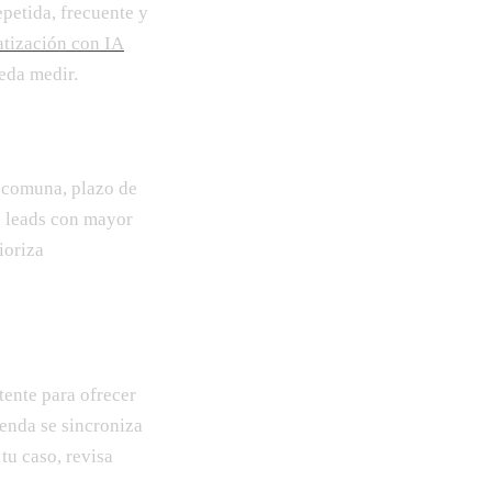
petida, frecuente y
tización con IA
ueda medir.
, comuna, plazo de
s leads con mayor
ioriza
tente para ofrecer
genda se sincroniza
 tu caso, revisa