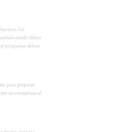
obertura. Un
stituto puede filtrar
qué preguntas deben
os para preparar
ente no reemplaza al
na dueño, registra