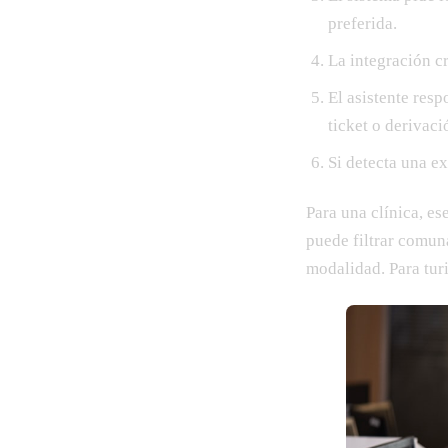
preferida.
La integración c
El asistente res
ticket o derivaci
Si detecta una ex
Para una clínica, es
puede filtrar comun
modalidad. Para tur