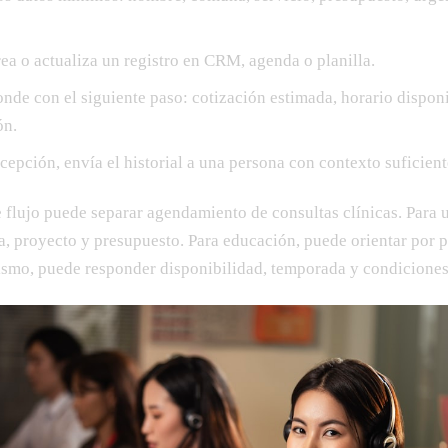
rea o actualiza un registro en CRM, agenda o planilla.
ponde con el siguiente paso: cotización estimada, horario dispo
ón.
cepción, envía el historial a una persona con contexto suficient
e flujo puede separar agendamiento de consultas clínicas. Para 
a, proyecto y presupuesto. Para educación, puede orientar por 
ismo, puede responder disponibilidad, temporada y condiciones