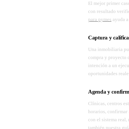
El mejor primer cas
con resultado verifi
para pymes
ayuda a 
Captura y califica
Una inmobiliaria pu
compra y proyecto d
intención a un ejecu
oportunidades reale
Agenda y confirma
Clínicas, centros es
horarios, confirmar 
con el sistema real,
también nuestra gu