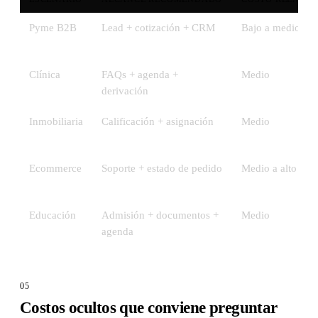
Pyme B2B
Lead + cotización + CRM
Bajo a medio
Clínica
FAQs + agenda +
Medio
derivación
Inmobiliaria
Calificación + asignación
Medio
Ecommerce
Soporte + estado de pedido
Medio a alto
Educación
Admisión + documentos +
Medio
agenda
Costos ocultos que conviene preguntar