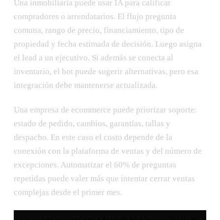
Una inmobiliaria puede usar IA para calificar
compradores o arrendatarios. El flujo pregunta
comuna, rango de precio, financiamiento, tipo de
propiedad y fecha estimada de decisión. Luego asigna
el lead a un ejecutivo. Si además se conecta al
inventario, el bot puede sugerir alternativas, pero esa
integración debe mantenerse actualizada.
Una empresa de ecommerce puede priorizar soporte:
estado de pedido, cambios, garantías, tallas y
despacho. En este caso el costo depende de la
conexión con la plataforma de ventas y del número de
excepciones. Automatizar el 60% de preguntas
repetidas puede valer más que intentar cerrar ventas
complejas desde el primer mes.
ESCENARIO
ALCANCE RECOMENDADO
COSTO RELATIV