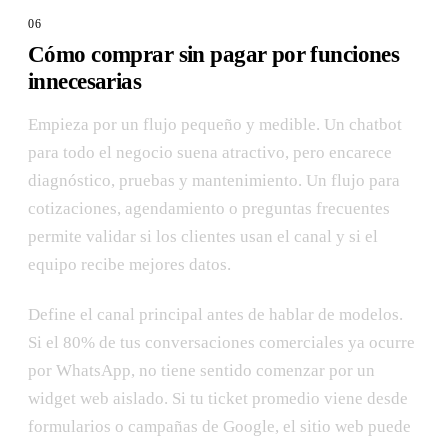
Cómo comprar sin pagar por funciones
innecesarias
Empieza por un flujo pequeño y medible. Un chatbot
para todo el negocio suena atractivo, pero encarece
diagnóstico, pruebas y mantenimiento. Un flujo para
cotizaciones, agendamiento o preguntas frecuentes
permite validar si los clientes usan el canal y si el
equipo recibe mejores datos.
Define el canal principal antes de hablar de modelos.
Si el 80% de tus conversaciones comerciales ya ocurre
por WhatsApp, no tiene sentido comenzar por un
widget web aislado. Si tu ticket promedio viene desde
formularios o campañas de Google, el sitio web puede