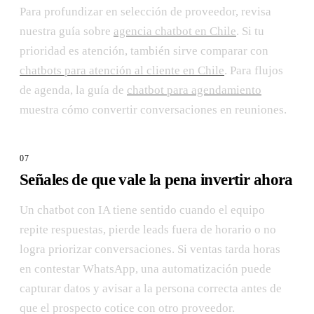
Para profundizar en selección de proveedor, revisa
nuestra guía sobre
agencia chatbot en Chile
. Si tu
prioridad es atención, también sirve comparar con
chatbots para atención al cliente en Chile
. Para flujos
de agenda, la guía de
chatbot para agendamiento
muestra cómo convertir conversaciones en reuniones.
Señales de que vale la pena invertir ahora
Un chatbot con IA tiene sentido cuando el equipo
repite respuestas, pierde leads fuera de horario o no
logra priorizar conversaciones. Si ventas tarda horas
en contestar WhatsApp, una automatización puede
capturar datos y avisar a la persona correcta antes de
que el prospecto cotice con otro proveedor.