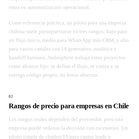
entra en automatización operacional.
Como referencia práctica, un piloto para una empresa
chilena suele presupuestarse en tres rangos: bajo para
un flujo único, medio para WhatsApp más CRM, y alto
para varios canales con IA generativa, analítica y
handoff humano. Andesphere trabaja estos proyectos
como alcance fijo: se define el flujo, se cotiza y se
entrega código propio, no horas abiertas.
Rangos de precio para empresas en Chile
Los rangos reales dependen del proveedor, pero una
empresa puede ordenar la decisión con escenarios. Un
piloto simple de chatbot IA para captar leads o