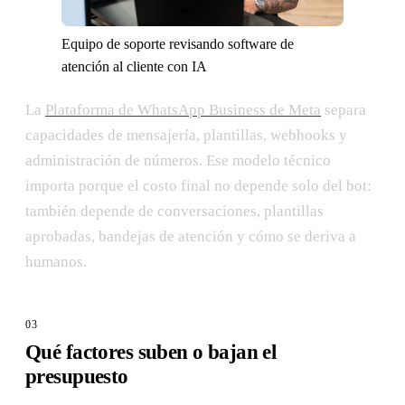
Equipo de soporte revisando software de
atención al cliente con IA
La
Plataforma de WhatsApp Business de Meta
separa
capacidades de mensajería, plantillas, webhooks y
administración de números. Ese modelo técnico
importa porque el costo final no depende solo del bot:
también depende de conversaciones, plantillas
aprobadas, bandejas de atención y cómo se deriva a
humanos.
Qué factores suben o bajan el
presupuesto