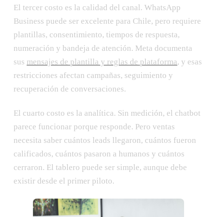
El tercer costo es la calidad del canal. WhatsApp
Business puede ser excelente para Chile, pero requiere
plantillas, consentimiento, tiempos de respuesta,
numeración y bandeja de atención. Meta documenta
sus
mensajes de plantilla y reglas de plataforma
, y esas
restricciones afectan campañas, seguimiento y
recuperación de conversaciones.
El cuarto costo es la analítica. Sin medición, el chatbot
parece funcionar porque responde. Pero ventas
necesita saber cuántos leads llegaron, cuántos fueron
calificados, cuántos pasaron a humanos y cuántos
cerraron. El tablero puede ser simple, aunque debe
existir desde el primer piloto.