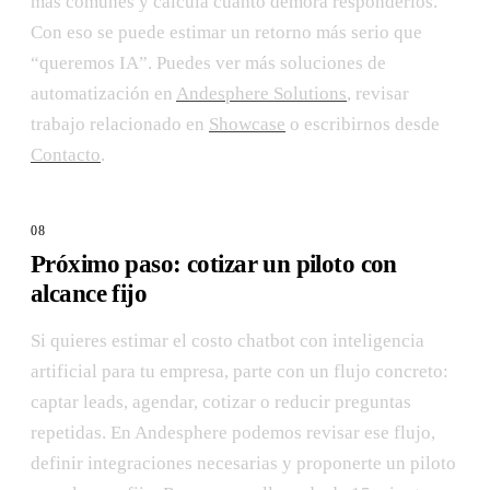
más comunes y calcula cuánto demora responderlos.
Con eso se puede estimar un retorno más serio que
“queremos IA”. Puedes ver más soluciones de
automatización en
Andesphere Solutions
, revisar
trabajo relacionado en
Showcase
o escribirnos desde
Contacto
.
Próximo paso: cotizar un piloto con
alcance fijo
Si quieres estimar el costo chatbot con inteligencia
artificial para tu empresa, parte con un flujo concreto:
captar leads, agendar, cotizar o reducir preguntas
repetidas. En Andesphere podemos revisar ese flujo,
definir integraciones necesarias y proponerte un piloto