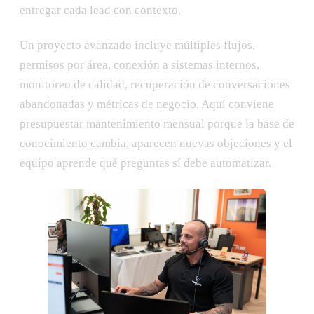
entregar cada lead con contexto.
Un proyecto avanzado incluye múltiples flujos,
permisos por área, conexión a sistemas internos,
monitoreo de calidad, recuperación de conversaciones
abandonadas y métricas de negocio. Aquí conviene
presupuestar mantenimiento mensual porque la base de
conocimiento cambia, aparecen nuevas objeciones y el
equipo aprende qué preguntas sí debe automatizar.