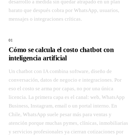
desarrollo a medida sin quedar atrapado en un plan
barato que después cobra por WhatsApp, usuarios,
mensajes o integraciones críticas.
Cómo se calcula el costo chatbot con
inteligencia artificial
Un chatbot con IA combina software, diseño de
conversación, datos de negocio e integraciones. Por
eso el costo se arma por capas, no por una única
licencia. La primera capa es el canal: web, WhatsApp
Business, Instagram, email o un portal interno. En
Chile, WhatsApp suele pesar más para ventas y
atención porque muchas pymes, clínicas, inmobiliarias
y servicios profesionales ya cierran cotizaciones por