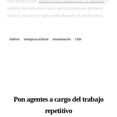
con alcance fijo.
Reserva una llamada de 15 minutos
y
saldrás con una ruta clara: qué automatizar primero,
cuánto construir y qué medir durante el primer mes.
chatbots
inteligencia artificial
automatización
Chile
Pon agentes a cargo del trabajo
repetitivo