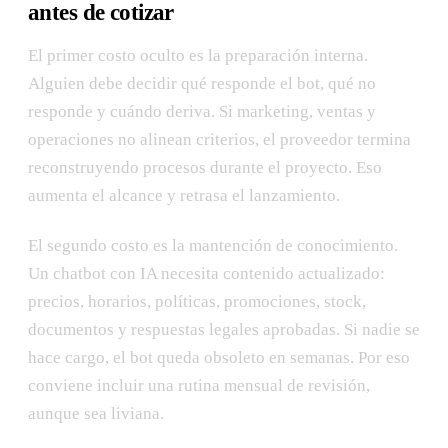
antes de cotizar
El primer costo oculto es la preparación interna.
Alguien debe decidir qué responde el bot, qué no
responde y cuándo deriva. Si marketing, ventas y
operaciones no alinean criterios, el proveedor termina
reconstruyendo procesos durante el proyecto. Eso
aumenta el alcance y retrasa el lanzamiento.
El segundo costo es la mantención de conocimiento.
Un chatbot con IA necesita contenido actualizado:
precios, horarios, políticas, promociones, stock,
documentos y respuestas legales aprobadas. Si nadie se
hace cargo, el bot queda obsoleto en semanas. Por eso
conviene incluir una rutina mensual de revisión,
aunque sea liviana.